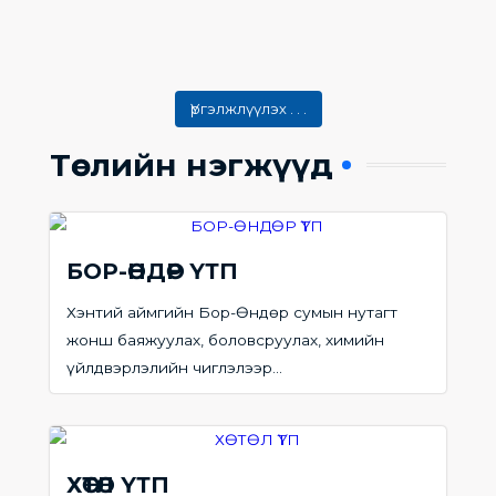
Үргэлжлүүлэх . . .
Төслийн нэгжүүд
БОР-ӨНДӨР ҮТП​
Хэнтий аймгийн Бор-Өндөр сумын нутагт
жонш баяжуулах, боловсруулах, химийн
үйлдвэрлэлийн чиглэлээр...
ХӨТӨЛ ҮТП