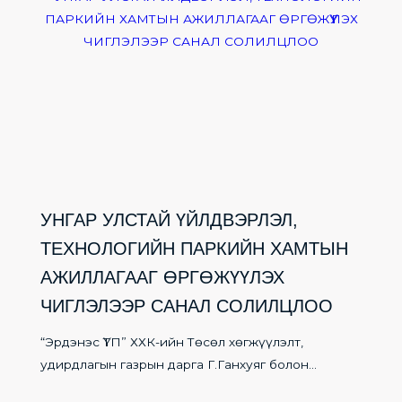
УНГАР УЛСТАЙ ҮЙЛДВЭРЛЭЛ,
ТЕХНОЛОГИЙН ПАРКИЙН ХАМТЫН
АЖИЛЛАГААГ ӨРГӨЖҮҮЛЭХ
ЧИГЛЭЛЭЭР САНАЛ СОЛИЛЦЛОО
“Эрдэнэс ҮТП” ХХК-ийн Төсөл хөгжүүлэлт,
удирдлагын газрын дарга Г.Ганхуяг болон...