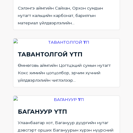
Сэлэнгэ аймгийн Сайхан, Орхон сумдын
нутагт кальцийн карбонат, барилгын
материал үйлдвэрлэлийн...
ТАВАНТОЛГОЙ ҮТП
Өмнөговь аймгийн Цогтцэций сумын нутагт
Кокс химийн цогцолбор, эрчим хүчний
үйлдвэрлэлийн чиглэлээр...
БАГАНУУР ҮТП
Улаанбаатар хот, Багануур дүүргийн нутаг
дэвсгэрт орших Багануурын хүрэн нүүрсний