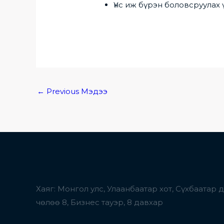
Үнс иж бүрэн боловсруулах
←
Previous Мэдээ
Хаяг: Монгол улс, Улаанбаатар хот, Сүхбаатар 
чөлөө 8, Бизнес тауэр, 8 давхар