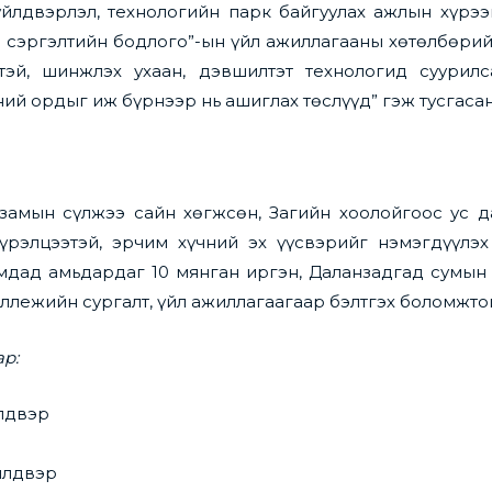
йлдвэрлэл, технологийн парк байгуулах ажлын хүрэ
э сэргэлтийн бодлого”-ын үйл ажиллагааны хөтөлбөри
тэй, шинжлэх ухаан, дэвшилтэт технологид суурилс
ий ордыг иж бүрнээр нь ашиглах төслүүд” гэж тусгасан
замын сүлжээ сайн хөгжсөн, Загийн хоолойгоос ус 
үрэлцээтэй, эрчим хүчний эх үүсвэрийг нэмэгдүүлэ
мдад амьдардаг 10 мянган иргэн, Даланзадгад сумы
оллежийн сургалт, үйл ажиллагаагаар бэлтгэх боломжто
ар:
лдвэр
йлдвэр