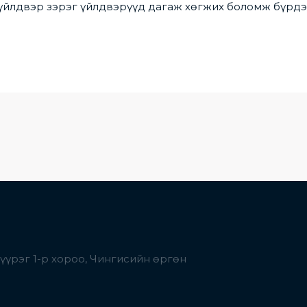
 үйлдвэр зэрэг үйлдвэрүүд дагаж хөгжих боломж бүрдэ
дүүрэг 1-р хороо, Чингисийн өргөн