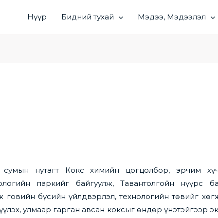
Нүүр
Бидний тухай
Мэдээ, Мэдээлэл
 сумын нутагт Кокс химийн цогцолбор, эрчим хүч
нологийн паркийг байгуулж, Тавантолгойн нүүрс б
говийн бүсийн үйлдвэрлэл, технологийн төвийг хөг
үлэх, улмаар гарган авсан коксыг өндөр үнэтэйгээр 