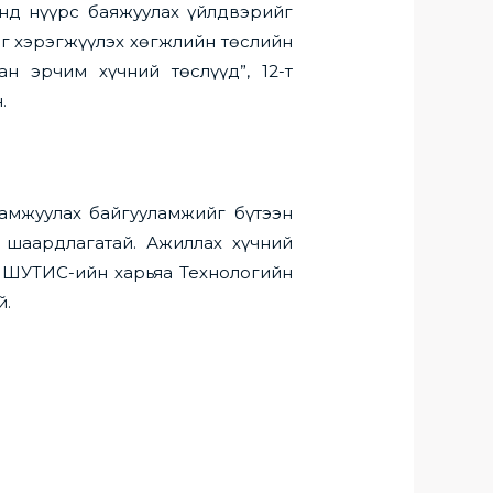
энд нүүрс баяжуулах үйлдвэрийг
йг хэрэгжүүлэх хөгжлийн төслийн
ан эрчим хүчний төслүүд”, 12-т
.
дамжуулах байгууламжийг бүтээн
х шаардлагатай. Ажиллах хүчний
н ШУТИС-ийн харьяа Технологийн
й.