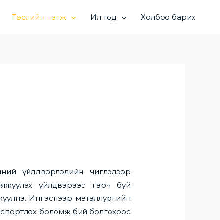
Төслийн нэгж
Ил тод
Холбоо барих
ний үйлдвэрлэлийн чиглэлээр
аяжуулах үйлдвэрээс гарч буй
жүүлнэ. Ингэснээр металлургийн
экспортлох боломж бий болгохоос