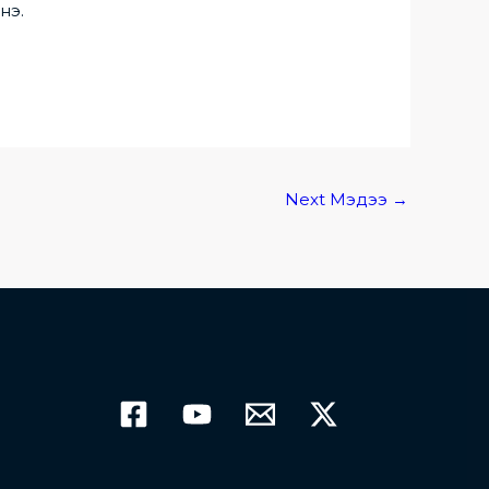
нэ.
Next Мэдээ
→