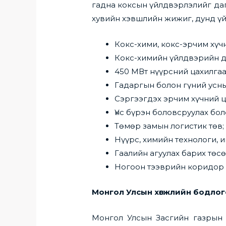
гадна коксын үйлдвэрлэлийг да
хувийн хэвшлийн жижиг, дунд үй
Кокс-хими, кокс-эрчим хүч
Кокс-химийн үйлдвэрийн д
450 МВт нүүрсний цахилгаа
Гадаргын болон гүний усн
Сэргээгдэх эрчим хүчний ц
Үнс бүрэн боловсруулах бо
Төмөр замын логистик төв;
Нүүрс, химийн технологи, 
Гаалийн агуулах барих төсө
Ногоон тээврийн коридор 
Монгол Улсын хөгжлийн бодлог
Монгол Улсын Засгийн газрын 2