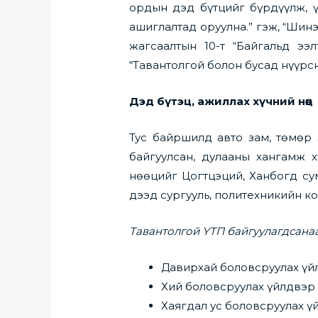
ордын дэд бүтцийг бүрдүүлж, ү
ашиглалтад оруулна.” гэж, “Шин
жагсаалтын 10-т “Байгальд ээл
“Тавантолгой болон бусад нүүрсн
Дэд бүтэц, ажиллах хүчний нөөц
Тус байршилд авто зам, төмөр 
байгуулсан, дулааны хангамж х
нөөцийг Цогтцэций, Ханбогд су
дээд сургууль, политехникийн к
Тавантолгой ҮТП байгуулагдсана
Давирхай боловсруулах үй
Хий боловсруулах үйлдвэр
Хаягдал ус боловсруулах ү