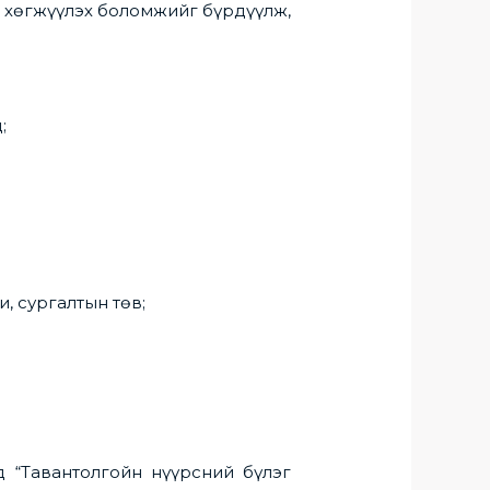
 хөгжүүлэх боломжийг бүрдүүлж,
;
, сургалтын төв;
д “Тавантолгойн нүүрсний бүлэг