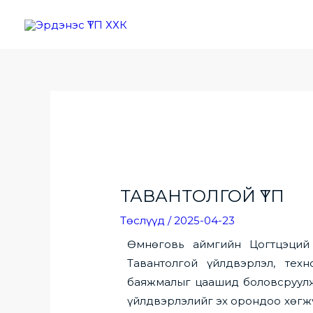
Skip
to
content
ТАВАНТОЛГОЙ ҮТП
Төслүүд
/
2025-04-23
Өмнөговь аймгийн Цогтцэций
Тавантолгой үйлдвэрлэл, тех
баяжмалыг цаашид боловсруулж 
үйлдвэрлэлийг эх орондоо хөгжү