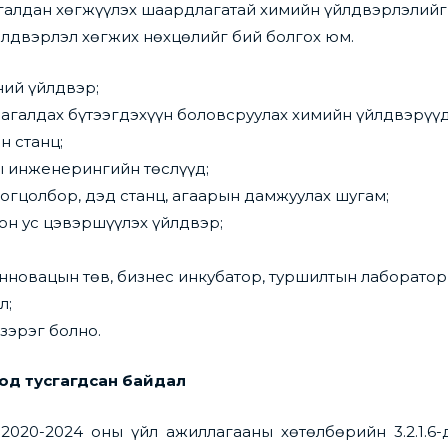
галдан хөгжүүлэх шаардлагатай химийн үйлдвэрлэлийг
лдвэрлэл хөгжих нөхцөлийг бий болгох юм.
ний үйлдвэр;
агалдах бүтээгдэхүүн боловсруулах химийн үйлдвэрүүд
н станц;
ы инженерингийн төслүүд;
огцолбор, дэд станц, агаарын дамжуулах шугам;
лон ус цэвэршүүлэх үйлдвэр;
инновацын төв, бизнес инкубатор, туршилтын лаборатори
л;
зэрэг болно.
од тусгагдсан байдал
020-2024 оны үйл ажиллагааны хөтөлбөрийн 3.2.1.6-