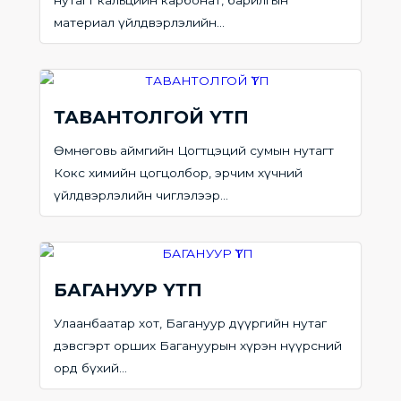
нутагт кальцийн карбонат, барилгын
материал үйлдвэрлэлийн...
ТАВАНТОЛГОЙ ҮТП
Өмнөговь аймгийн Цогтцэций сумын нутагт
Кокс химийн цогцолбор, эрчим хүчний
үйлдвэрлэлийн чиглэлээр...
БАГАНУУР ҮТП
Улаанбаатар хот, Багануур дүүргийн нутаг
дэвсгэрт орших Багануурын хүрэн нүүрсний
орд бүхий...