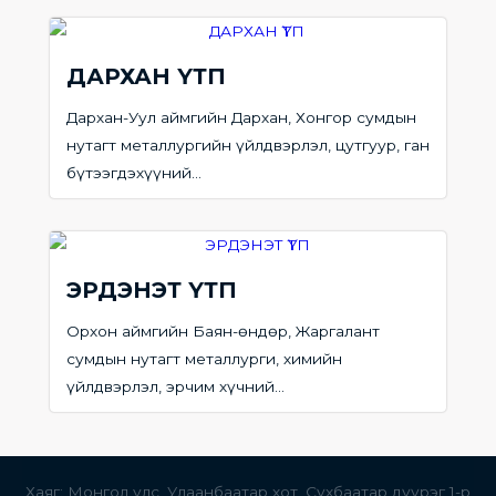
ДАРХАН ҮТП
Дархан-Уул аймгийн Дархан, Хонгор сумдын
нутагт металлургийн үйлдвэрлэл, цутгуур, ган
бүтээгдэхүүний...
ЭРДЭНЭТ ҮТП
Орхон аймгийн Баян-өндөр, Жаргалант
сумдын нутагт металлурги, химийн
үйлдвэрлэл, эрчим хүчний...
Хаяг: Монгол улс, Улаанбаатар хот, Сүхбаатар дүүрэг 1-р