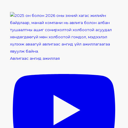
Авлигаас ангид ажиллая