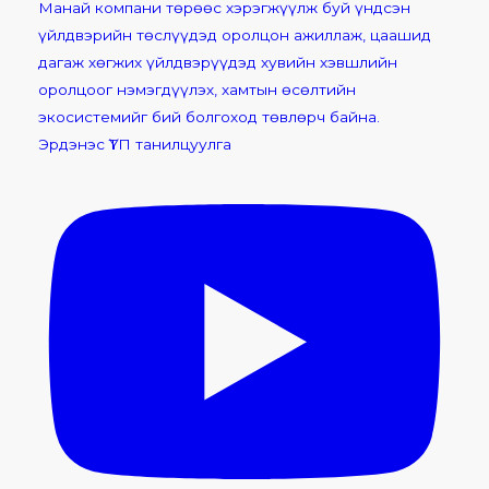
Эрдэнэс ҮТП танилцуулга