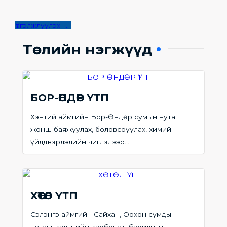
Үргэлжлүүлэх . . .
Төслийн нэгжүүд
БОР-ӨНДӨР ҮТП​
Хэнтий аймгийн Бор-Өндөр сумын нутагт
жонш баяжуулах, боловсруулах, химийн
үйлдвэрлэлийн чиглэлээр...
ХӨТӨЛ ҮТП
Сэлэнгэ аймгийн Сайхан, Орхон сумдын