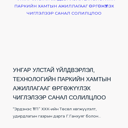
УНГАР УЛСТАЙ ҮЙЛДВЭРЛЭЛ,
ТЕХНОЛОГИЙН ПАРКИЙН ХАМТЫН
АЖИЛЛАГААГ ӨРГӨЖҮҮЛЭХ
ЧИГЛЭЛЭЭР САНАЛ СОЛИЛЦЛОО
“Эрдэнэс ҮТП” ХХК-ийн Төсөл хөгжүүлэлт,
удирдлагын газрын дарга Г.Ганхуяг болон...