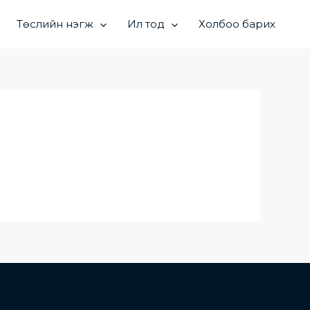
Төслийн нэгж
Ил тод
Холбоо барих